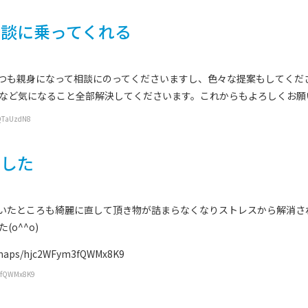
相談に乗ってくれる
つも親身になって相談にのってくださいますし、色々な提案もしてくだ
など気になること全部解決してくださいます。これからもよろしくお願
QTaUzdN8
ました
いたところも綺麗に直して頂き物が詰まらなくなりストレスから解消さ
o^^o)
maps/hjc2WFym3fQWMx8K9
3fQWMx8K9