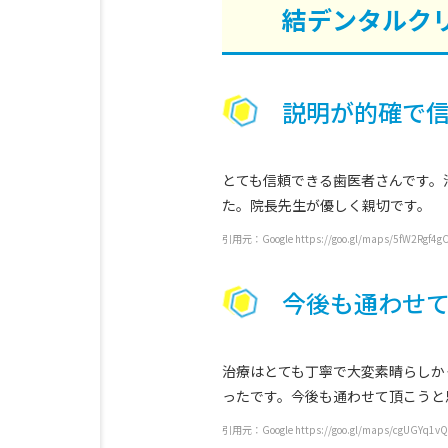
結デンタルク
説明が的確で
とても信頼できる歯医者さんです。
た。院長先生が優しく親切です。
引用元：Google https://goo.gl/maps/5fW2Rgf4g
今後も通わせ
治療はとても丁寧で大変素晴らしか
ったです。今後も通わせて頂こうと
引用元：Google https://goo.gl/maps/cgUGYq1v