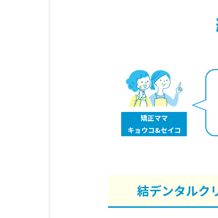
矯正ママ
キョウコ
&セイコ
結デンタルク