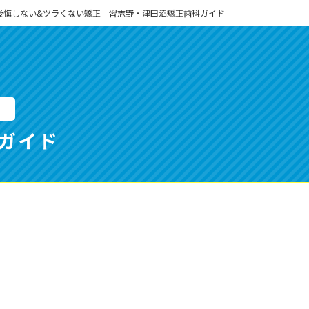
後悔しない&ツラくない矯正 習志野・津田沼矯正歯科ガイド
正
ガイド