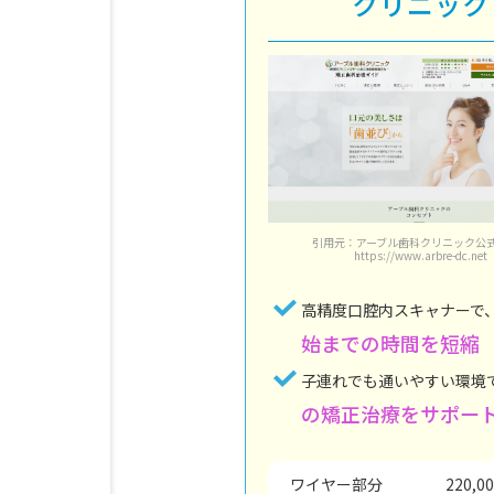
クリニック
引用元：アーブル歯科クリニック公
https://www.arbre-dc.net
高精度口腔内スキャナーで
始までの時間を短縮
子連れでも通いやすい環境
の矯正治療をサポー
ワイヤー部分
220,0