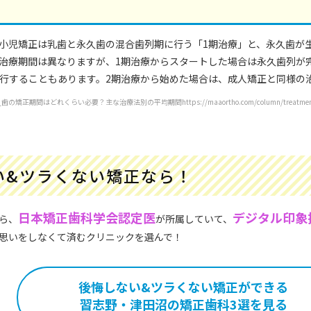
小児矯正は乳歯と永久歯の混合歯列期に行う「1期治療」と、永久歯が
治療期間は異なりますが、1期治療からスタートした場合は永久歯列が完
移行することもあります。2期治療から始めた場合は、成人矯正と同様の
はどれくらい必要？主な治療法別の平均期間https://maaortho.com/column/treatmentpe
い&ツラくない矯正なら！
日本矯正歯科学会認定医
デジタル印象
ら、
が所属していて、
思いをしなくて済むクリニックを選んで！
後悔しない&
ツラくない矯正ができる
習志野・津田沼の矯正歯科3選を見る