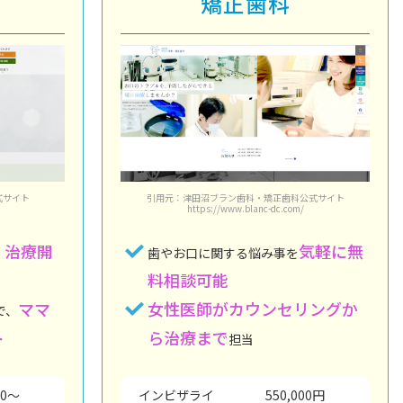
矯正歯科
引用元：津田沼ブラン歯科・矯正歯科公式サイト
式サイト
https://www.blanc-dc.com/
気軽に無
治療開
歯やお口に関する悩み事を
、
料相談可能
女性医師がカウンセリングか
ママ
で、
ら治療まで
ト
担当
インビザライ
550,000円
00～