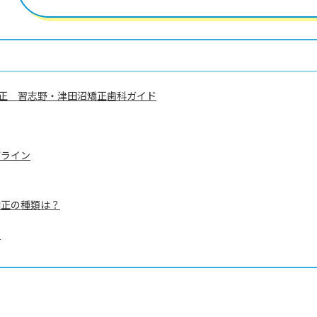
正 習志野・津田沼矯正歯科ガイド
ザライン
矯正の種類は？
？