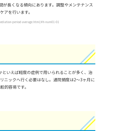
期間が長くなる傾向にあります。調整やメンテナンス
ルケアを行います。
period-average.html/#h-num01-01
かといえば軽度の症例で用いられることが多く、治
クリニックへ行く必要はなし。通院頻度は2～3ヶ月に
比較的容易です。