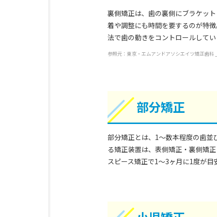
裏側矯正は、歯の裏側にブラケット
着や調整にも時間を要するのが特徴
法で歯の動きをコントロールしてい
参照元：東京・エムアンドアソシエイツ矯正歯科 _歯の矯正期間
部分矯正
部分矯正とは、1～数本程度の歯並
る矯正装置は、表側矯正・裏側矯正
スピース矯正で1～3ヶ月に1度が目
小児矯正