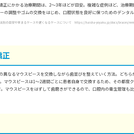
矯正にかかる治療期間は、2～3年ほどが目安。複雑な症例ほど、治療
ヤーの調整やゴムの交換をはじめ、口腔状態を良好に保つためのデンタ
るケースや遅くなるケースについて https://haisha-yoyaku.jp/docs/braces/remediation-
矯正
の異なるマウスピースを交換しながら歯並びを整えていく方法。どちら
す。マウスピースは1～2週間ごとに患者自身で交換するため、その都度
す。マウスピースをはずして歯磨きができるので、口腔内の衛生管理も