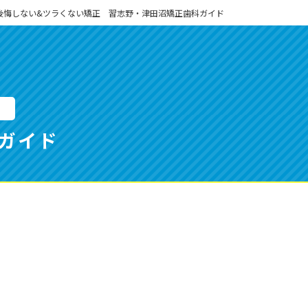
後悔しない&ツラくない矯正 習志野・津田沼矯正歯科ガイド
正
ガイド