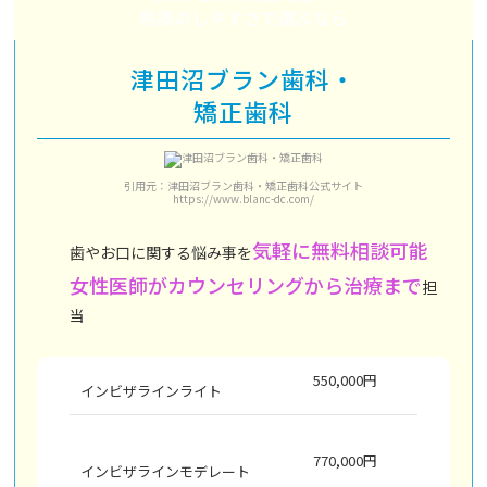
相談のしやすさで選ぶなら
津田沼ブラン歯科・
矯正歯科
引用元：津田沼ブラン歯科・矯正歯科公式サイト
https://www.blanc-dc.com/
気軽に無料相談可能
歯やお口に関する悩み事を
女性医師がカウンセリングから治療まで
担
当
550,000円
インビザラインライト
770,000円
インビザラインモデレート