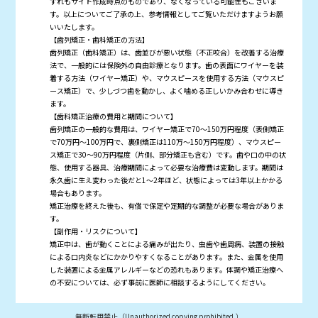
ずれもサイト作成時点のものであり、なくなっている可能性もございま
す。以上についてご了承の上、参考情報としてご覧いただけますようお願
いいたします。
【歯列矯正・歯科矯正の方法】
歯列矯正（歯科矯正）は、歯並びが悪い状態（不正咬合）を改善する治療
法で、一般的には保険外の自由診療となります。歯の表面にワイヤーを装
着する方法（ワイヤー矯正）や、マウスピースを使用する方法（マウスピ
ース矯正）で、少しづつ歯を動かし、よく噛める正しいかみ合わせに導き
ます。
【歯科矯正治療の費用と期間について】
歯列矯正の一般的な費用は、ワイヤー矯正で70～150万円程度（表側矯正
で70万円～100万円で、裏側矯正は110万～150万円程度）、マウスピー
ス矯正で30～90万円程度（片側、部分矯正も含む）です。歯や口の中の状
態、使用する器具、治療期間によって必要な治療費は変動します。期間は
永久歯に生え変わった後だと1～2年ほど、状態によっては3年以上かかる
場合もあります。
矯正治療を終えた後も、有償で保定や定期的な調整が必要な場合がありま
す。
【副作用・リスクについて】
矯正中は、歯が動くことによる痛みが出たり、虫歯や歯周病、装置の接触
による口内炎などにかかりやすくなることがあります。また、金属を使用
した装置による金属アレルギーなどの恐れもあります。体調や矯正治療へ
の不安については、必ず事前に医師に相談するようにしてください。
無断転用禁止（Unauthorized copying prohibited.）