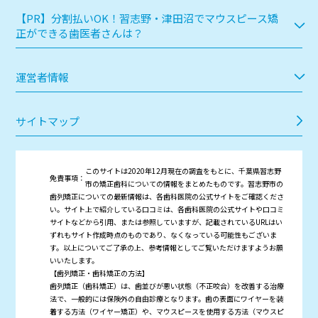
【PR】分割払いOK！習志野・津田沼でマウスピース矯
正ができる歯医者さんは？
運営者情報
サイトマップ
このサイトは2020年12月現在の調査をもとに、千葉県習志野
免責事項：
市の矯正歯科についての情報をまとめたものです。習志野市の
歯列矯正についての最新情報は、各歯科医院の公式サイトをご確認くださ
い。サイト上で紹介している口コミは、各歯科医院の公式サイトや口コミ
サイトなどから引用、または参照していますが、記載されているURLはい
ずれもサイト作成時点のものであり、なくなっている可能性もございま
す。以上についてご了承の上、参考情報としてご覧いただけますようお願
いいたします。
【歯列矯正・歯科矯正の方法】
歯列矯正（歯科矯正）は、歯並びが悪い状態（不正咬合）を改善する治療
法で、一般的には保険外の自由診療となります。歯の表面にワイヤーを装
着する方法（ワイヤー矯正）や、マウスピースを使用する方法（マウスピ