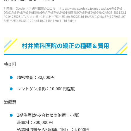
引用元：Google_村井歯科医院の口コミ https://www.google.co.jp/maps/place/%E6%9
D%91%E4%BA%95%E6%AD%AF%E7%A7%91%E5%8C%BB%E9%99%A2/@35.681122,1
40.0426523,17z/data=!3m1!4b1!4m7!3m6!1s0x602281b149e72cf1:0xba574127968b07
3e!8m2!3d35.681122!4d140.044841!9m1!1b1?hl=ja
村井歯科医院の矯正の種類＆費用
検査料
精密検査：30,000円
レントゲン撮影：10,000円程度
治療費
1期治療(かみ合わせの治療：小児）
装置料：300,000円
処置料(3週から5週間に1回）：4,000円