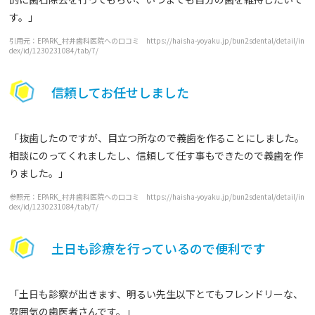
す。」
引用元：EPARK_村井歯科医院への口コミ https://haisha-yoyaku.jp/bun2sdental/detail/in
dex/id/1230231084/tab/7/
信頼してお任せしました
「抜歯したのですが、目立つ所なので義歯を作ることにしました。
相談にのってくれましたし、信頼して任す事もできたので義歯を作
りました。」
参照元：EPARK_村井歯科医院への口コミ https://haisha-yoyaku.jp/bun2sdental/detail/in
dex/id/1230231084/tab/7/
土日も診療を行っているので便利です
「土日も診察が出きます、明るい先生以下とてもフレンドリーな、
雰囲気の歯医者さんです。」