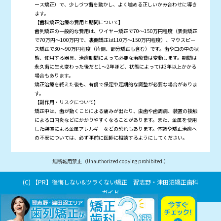
ース矯正）で、少しづつ歯を動かし、よく噛める正しいかみ合わせに導き
ます。
【歯科矯正治療の費用と期間について】
歯列矯正の一般的な費用は、ワイヤー矯正で70～150万円程度（表側矯正
で70万円～100万円で、裏側矯正は110万～150万円程度）、マウスピー
ス矯正で30～90万円程度（片側、部分矯正も含む）です。歯や口の中の状
態、使用する器具、治療期間によって必要な治療費は変動します。期間は
永久歯に生え変わった後だと1～2年ほど、状態によっては3年以上かかる
場合もあります。
矯正治療を終えた後も、有償で保定や定期的な調整が必要な場合がありま
す。
【副作用・リスクについて】
矯正中は、歯が動くことによる痛みが出たり、虫歯や歯周病、装置の接触
による口内炎などにかかりやすくなることがあります。また、金属を使用
した装置による金属アレルギーなどの恐れもあります。体調や矯正治療へ
の不安については、必ず事前に医師に相談するようにしてください。
無断転用禁止（Unauthorized copying prohibited.）
(C)
後悔しない&ツラくない矯正 習志野・津田沼矯正歯科
ガイド