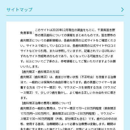
サイトマップ
このサイトは2020年12月現在の調査をもとに、千葉県習志野
免責事項：
市の矯正歯科についての情報をまとめたものです。習志野市の
歯列矯正についての最新情報は、各歯科医院の公式サイトをご確認くださ
い。サイト上で紹介している口コミは、各歯科医院の公式サイトや口コミ
サイトなどから引用、または参照していますが、記載されているURLはい
ずれもサイト作成時点のものであり、なくなっている可能性もございま
す。以上についてご了承の上、参考情報としてご覧いただけますようお願
いいたします。
【歯列矯正・歯科矯正の方法】
歯列矯正（歯科矯正）は、歯並びが悪い状態（不正咬合）を改善する治療
法で、一般的には保険外の自由診療となります。歯の表面にワイヤーを装
着する方法（ワイヤー矯正）や、マウスピースを使用する方法（マウスピ
ース矯正）で、少しづつ歯を動かし、よく噛める正しいかみ合わせに導き
ます。
【歯科矯正治療の費用と期間について】
歯列矯正の一般的な費用は、ワイヤー矯正で70～150万円程度（表側矯正
で70万円～100万円で、裏側矯正は110万～150万円程度）、マウスピー
ス矯正で30～90万円程度（片側、部分矯正も含む）です。歯や口の中の状
態、使用する器具、治療期間によって必要な治療費は変動します。期間は
永久歯に生え変わった後だと1～2年ほど、状態によっては3年以上かかる