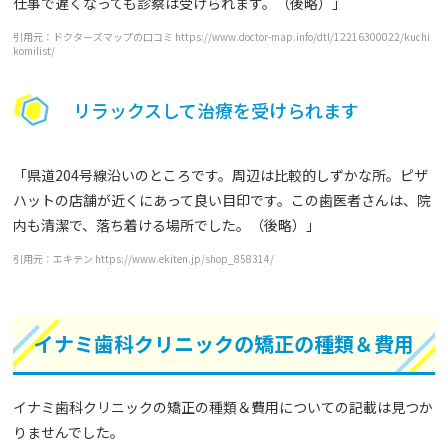
仕事で遅くなっても診察は受けられます。（後略）」
引用元：ドクターズマップの口コミ https://www.doctor-map.info/dtl/12216300022/kuchi
komilist/
リラックスして治療を受けられます
「県道204号線沿いのところです。周辺は比較的しずかな所。ピザ
ハットの店舗が近くにあって良い目印です。この歯医者さんは、院
内も清潔で、落ち着ける場所でした。（後略）」
引用元：エキテン https://www.ekiten.jp/shop_858314/
イナミ歯科クリニックの矯正の種類＆費用
イナミ歯科クリニックの矯正の種類＆費用についての記載は見つか
りませんでした。